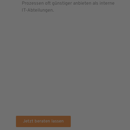
Prozessen oft günstiger anbieten als interne
IT-Abteilungen.
AUF DER SUCHE
NACH EINEM
PASSENDEN
ANBIETER?
Unsere erfahrenen Berater stehen bereit,
um deine IT-Infrastruktur zu evaluieren und
Potenziale für Kosteneinsparungen durch
IT-Outsourcing aufzuzeigen. Vereinbare
jetzt deine kostenlose IT-Outsourcing-
Beratung und starte den Weg zu mehr
Effizienz und Wettbewerbsfähigkeit!
Jetzt beraten lassen