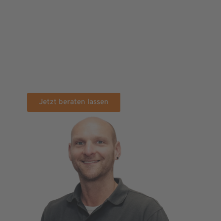
Anbieters in deiner Nähe. Sie bietet den
Vorteil schneller und unkomplizierter
persönlicher Treffen, was die Zusammenarbeit
deutlich verbessert. Wir von Vije bieten einen
Vor-Ort-Service bei IT-Problemen. Wir sind ein
IT-Service-Unternehmen aus Osnabrück und
zählen auch Münster, Bramsche, Rheine und
Ibbenbüren zu unseren Einzugsgebieten.
Jetzt beraten lassen