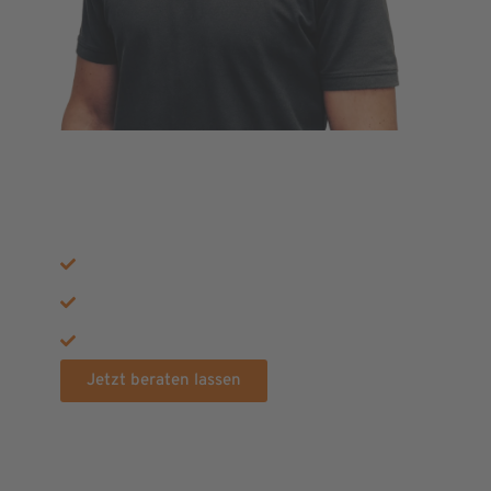
JETZT KOSTENLOSE
BERATUNG ERHALTEN
Effektives IT-Monitoring
Persönliche IT-Betreuung
Umfassende Dokumentation
Jetzt beraten lassen