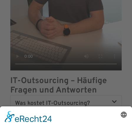
IT-Outsourcing – Häufige
Fragen und Antworten
Was kostet IT-Outsourcing?
Was versteht man unter IT-
Outsourcing?