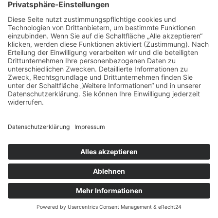
Warum ist IT-Outsourcing
günstiger?
Was sind Gründe für IT-
Outsourcing?
Weshalb sollte man IT-Outsourcing
📢 NEU NEU NEU 📢
in Deutschland machen?
Ab sofort informieren wir Sie
schnell & werbefrei über
unsere neuen
WhatsApp-
Kanäle.
Voriger
Nächster
Zu den WhatsApp Kanälen
IT-Service Für Unternehmen – Effiziente Unterstützung Für Dein Business
Wie Eine Externe IT-Abteilung Dein Unternehmen Zukunftssicher Macht