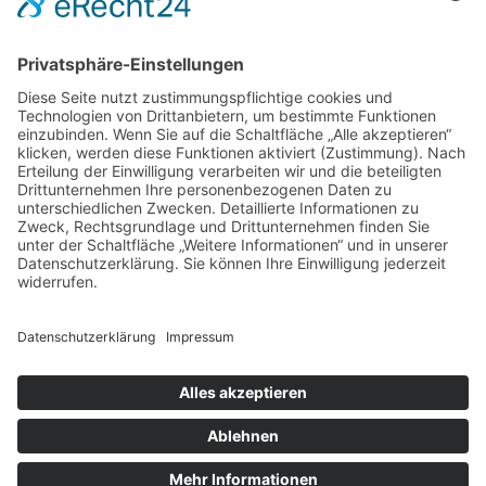
Das ist Vije
Blog
Support
KI-Schulung
.combüse
Kontakt
AGB
Impressum
Datenschutz
© 2025 Vije Computerservice GmbH, Alle Rechte vorbehalten |
Made with ♡
Digitalagentur Hälker