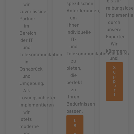
bis zur
spezifischen
wir
reibungslos
Anforderungen,
zuverlässiger
Implementie
um
Partner
durch
Ihnen
im
unsere
individuelle
Bereich
Experten.
IT-
der IT
Wir
und
und
kümmern
Telekommunikationslöungen
Telekommunikation
uns!
zu
in
S
bieten,
Osnabrück
u
die
und
p
p
perfekt
Umgebung.
o
zu
r
Als
t
Ihren
Lösungsanbieter
Bedürfnissen
implementieren
passen.
wir
stets
L
e
moderne
i