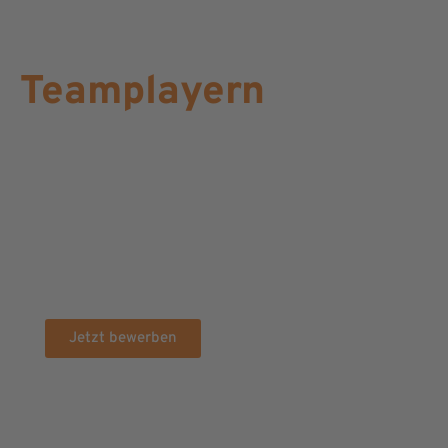
engagierten
Teamplayern
Auszubildender zum/zur Kaufmann/-frau für
Büromanagement – 2027
Auszubildender zum IT-Systemkaufmann/zur IT-
Systemkauffrau – 2027
Auszubildender zum Fachinformatiker –
Systemintegration m/w/d – 2027
Festanstellung – Fachinformatiker
Systemintegration m/w/d – ab sofort
Teilzeit – Marketing Manager m/w/d – ab sofort
Jetzt bewerben