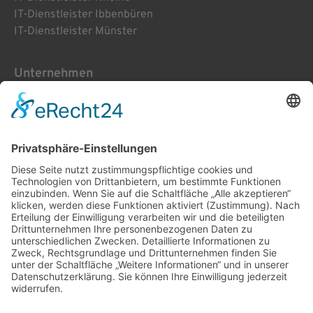
IT-Dienstleister Ibbenbüren
IT-Dienstleister Münster
Unternehmen
Home
Leistungen
Das ist Vije
Blog
Support
KI-Schulung
.combüse
Kontakt
AGB
Impressum
Datenschutz