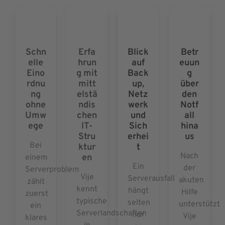
Schn
Erfa
Blick
Betr
elle
hrun
auf
euun
Eino
g mit
Back
g
rdnu
mitt
up,
über
ng
elstä
Netz
den
ohne
ndis
werk
Notf
Umw
chen
und
all
ege
IT-
Sich
hina
Stru
erhei
us
Bei
ktur
t
Nach
en
einem
Ein
der
Serverproblem
Vije
Serverausfall
akuten
zählt
kennt
hängt
Hilfe
zuerst
typische
selten
unterstützt
ein
Serverlandschaften
nur
Vije
klares