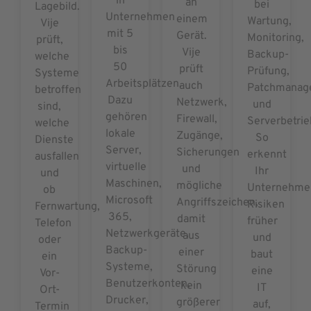
in
an
bei
Lagebild.
Unternehmen
einem
Wartung,
Vije
mit 5
Gerät.
Monitoring,
prüft,
bis
Vije
Backup-
welche
50
prüft
Prüfung,
Systeme
Arbeitsplätzen.
auch
Patchmanag
betroffen
Dazu
Netzwerk,
und
sind,
gehören
Firewall,
Serverbetrie
welche
lokale
Zugänge,
So
Dienste
Server,
Sicherungen
erkennt
ausfallen
virtuelle
und
Ihr
und
Maschinen,
mögliche
Unternehme
ob
Microsoft
Angriffszeichen,
Risiken
Fernwartung,
365,
damit
früher
Telefon
Netzwerkgeräte,
aus
und
oder
Backup-
einer
baut
ein
Systeme,
Störung
eine
Vor-
Benutzerkonten,
kein
IT
Ort-
Drucker,
größerer
auf,
Termin