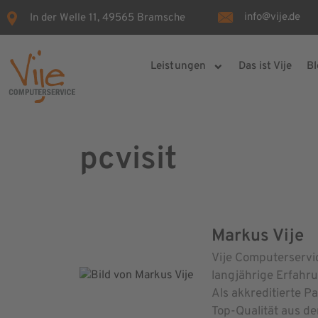
info@vije.de
In der Welle 11, 49565 Bramsche
Leistungen
Das ist Vije
Bl
pcvisit
Markus Vije
Vije Computerservi
langjährige Erfahr
Als akkreditierte P
Top-Qualität aus der