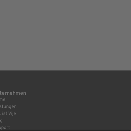
ternehmen
me
istungen
 ist Vije
og
pport