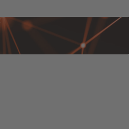
G ERHALTEN
e