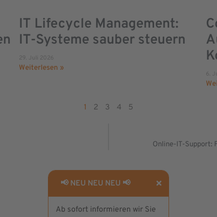
IT Lifecycle Management:
C
en
IT-Systeme sauber steuern
A
K
29. Juli 2026
Weiterlesen »
6. J
Wei
1
2
3
4
5
Online-IT-Support: 
📢 NEU NEU NEU 📢
Ab sofort informieren wir Sie