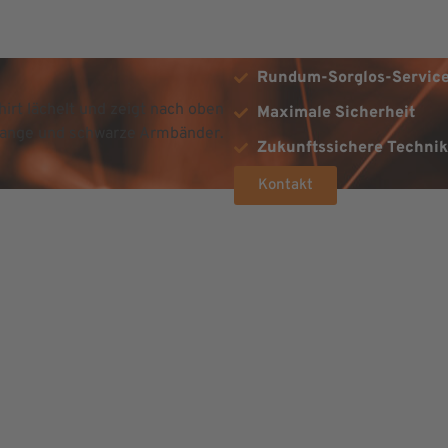
BERATUN
Rundum-Sorglos-Servic
Maximale Sicherheit
Zukunftssichere Technik
Kontakt