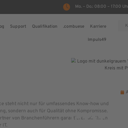
Mo. – Do.: 08:00 – 17:00 Uhr
K
og
Support
Qualifikation
.combuese
Karriere
Impuls49
A
ce steht nicht nur für umfassendes Know-how und
ung, sondern auch für Qualität ohne Kompromisse.
JETZT K
artner von Branchenführern garantieren wir Ihnen
 IT.