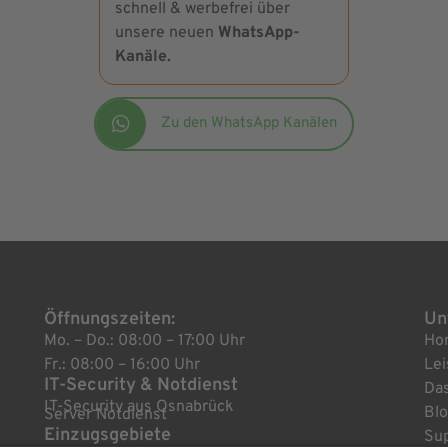
schnell & werbefrei über
unsere neuen
WhatsApp-
Kanäle.
Zu den WhatsApp Kanälen
Öffnungszeiten:
Un
Mo. – Do.: 08:00 – 17:00 Uhr
Ho
Fr.: 08:00 – 16:00 Uhr
Le
IT-Security & Notdienst
Das
IT-Security aus Osnabrück
Bl
Server Notdienst
Einzugsgebiete
Su